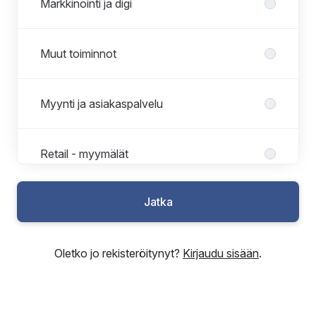
Markkinointi ja digi
Muut toiminnot
Myynti ja asiakaspalvelu
Retail - myymälät
Jatka
Tuotekehitys ja suunnittelu
Oletko jo rekisteröitynyt?
Kirjaudu sisään
.
Valikoimat ja brändit